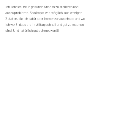
Ich liebe es, neue gesunde Snacks zu kreiieren und 
auszuprobieren. So simpel wie möglich, aus wenigen 
Zutaten, die ich dafür aber immer zuhause habe und wo 
ich weiß, dass sie im Alltag schnell und gut zu machen 
sind. Und natürlich gut schmecken!!! 