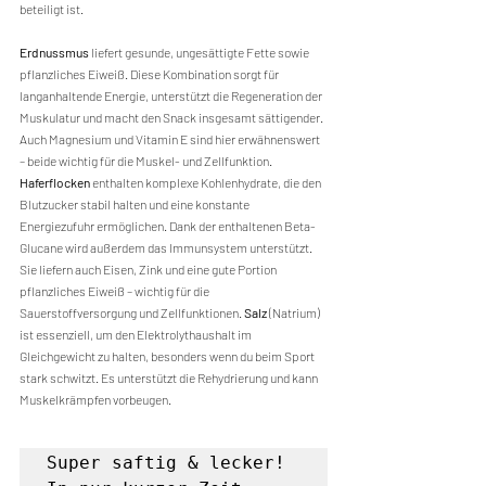
beteiligt ist.
Erdnussmus
liefert gesunde, ungesättigte Fette sowie 
pflanzliches Eiweiß. Diese Kombination sorgt für 
langanhaltende Energie, unterstützt die Regeneration der 
Muskulatur und macht den Snack insgesamt sättigender. 
Auch Magnesium und Vitamin E sind hier erwähnenswert 
– beide wichtig für die Muskel- und Zellfunktion. 
Haferflocken
enthalten komplexe Kohlenhydrate, die den 
Blutzucker stabil halten und eine konstante 
Energiezufuhr ermöglichen. Dank der enthaltenen Beta-
Glucane wird außerdem das Immunsystem unterstützt. 
Sie liefern auch Eisen, Zink und eine gute Portion 
pflanzliches Eiweiß – wichtig für die 
Sauerstoffversorgung und Zellfunktionen. 
Salz
 (Natrium) 
ist essenziell, um den Elektrolythaushalt im 
Gleichgewicht zu halten, besonders wenn du beim Sport 
stark schwitzt. Es unterstützt die Rehydrierung und kann 
Muskelkrämpfen vorbeugen. 
Super saftig & lecker! 