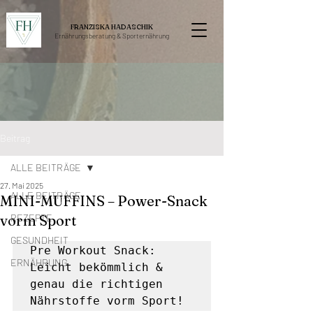
FRANZISKA HADASCHIK
Ernährungsberatung &
Sporternährung
Beitrag
ALLE BEITRÄGE
27. Mai 2025
ALLE BEITRÄGE
MINI-MUFFINS – Power-Snack
vorm Sport
REZEPTE
GESUNDHEIT
Pre Workout Snack: 
ERNÄHRUNG
Leicht bekömmlich & 
genau die richtigen 
Nährstoffe vorm Sport!