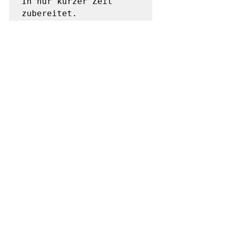
In nur kurzer Zeit 
zubereitet.