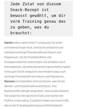
Jede Zutat von diesem 
Snack-Rezept ist 
bewusst gewählt, um dir 
vorm Training genau das 
zu geben, was du 
brauchst:
Datteln
 liefern natürlichen Fruchtzucker für einen 
schnellen Energie-Kick, 
sind leicht verdaulich und 
enthalten wichtige Mineralstoffe wie Kalium und 
Magnesium, die die Muskelfunktion und 
Energieproduktion unterstützen. Sie enthalten auch 
Antioxidantien, die zellschützende Eigenschaften haben. 
sind super leicht verdaulich und enthalten dazu noch 
wichtige Mineralstoffe wie Kalium und Magnesium. 
Bananen 
sind ebenfalls reich an Kalium, was für die 
Nerven- und Muskelfunktion wichtig ist. Ihre 
Ballaststoffe sättigen angenehm, ohne zu beschweren. 
Sie sorgen für die natürliche Süße und machen die 
Muffins schön saftig. 
Zusätzlich liefern sie Vitamin B6, 
das an der Energiegewinnung aus Kohlenhydraten 