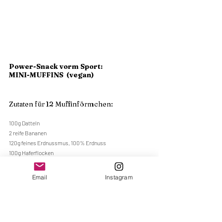
Power-Snack vorm Sport:
MINI-MUFFINS  (vegan)
Zutaten für 12 Muffinförmchen:
100g Datteln
2 reife Bananen
120g feines Erdnussmus, 100% Erdnuss
100g Haferflocken
Prise Salz
TL Backpulver
Email
Instagram
Zubereitung:
Die Datteln in eine Schüssel geben, mit kochendem 
Wasser übergießen und ca. 15 Minuten einweichen 