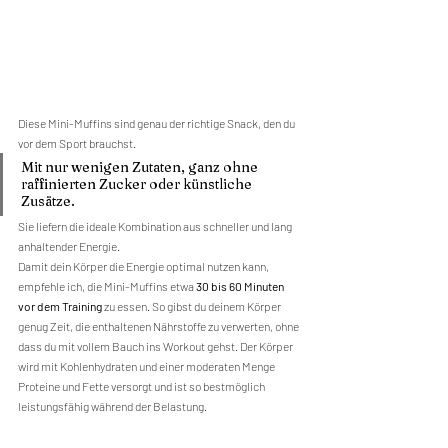
Diese Mini-Muffins sind genau der richtige Snack, den du 
vor dem Sport brauchst. 
Mit nur wenigen Zutaten, ganz ohne 
raffinierten Zucker oder künstliche 
Zusätze.
Sie liefern die ideale Kombination aus schneller und lang 
anhaltender Energie.
Damit dein Körper die Energie optimal nutzen kann, 
empfehle ich, die Mini-Muffins etwa 
30 bis 60 Minuten 
vor dem Training
 zu essen. So gibst du deinem Körper 
genug Zeit, die enthaltenen Nährstoffe zu verwerten, ohne 
dass du mit vollem Bauch ins Workout gehst. Der Körper 
wird mit Kohlenhydraten und einer moderaten Menge 
Proteine und Fette versorgt und ist so bestmöglich 
leistungsfähig während der Belastung.