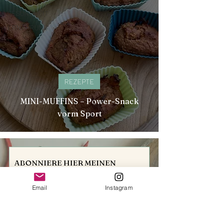
GESUNDHEIT
ERNÄHRUNG
REZEPTE
MINI-MUFFINS – Power-Snack
vorm Sport
ABONNIERE HIER MEINEN 
NEWSLETTER
Wenn du monatlich exklusive Inhalte rund um das 
Email
Instagram
Thema Ernährung & Sporternährung erhalten 
möchtest – Rezepte, Informationen, News, und vieles 
mehr!