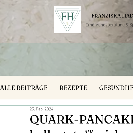
FRANZISKA HA
Ernährungsberatung &
S
ALLE BEITRÄGE
REZEPTE
GESUNDHE
23. Feb. 2024
QUARK-PANCAKES 