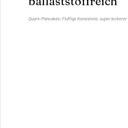
ballaststoffreich
Quark-Pancakes: Fluffige Konsistenz, super leckere