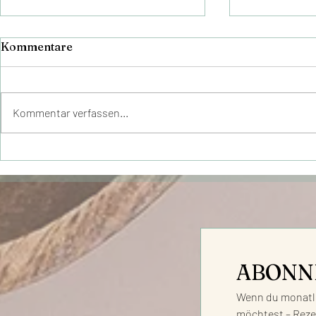
Kommentare
Kommentar verfassen...
Veganes Chili mit roten
ERBSEN-P
Linsen – Einfach, gesund &
Protein- &
proteinreich
Ballaststo
ABONN
Wenn du monatli
möchtest – Reze