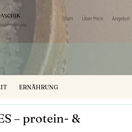
DASCHIK
Start
Über Mich
Angebot
porternährung
IT
ERNÄHRUNG
– protein- &