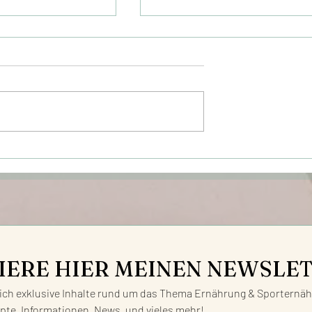
ANCAKES –
3 schnelle LUNCH-
REZEPTE – proteinreich 
ffbombe
darmgesund
IERE HIER MEINEN NEWSLE
ch exklusive Inhalte rund um das Thema Ernährung & Sporternähr
pte, Informationen, News, und vieles mehr!