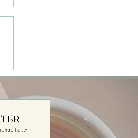
&
TTER
ung erhalten 