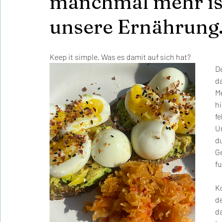
manchmal mehr ist
unsere Ernährung.
Keep it simple. Was es damit auf sich hat?
D
d
M
h
f
U
d
G
fu
K
d
d