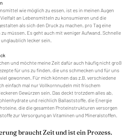
en
ensmittel wie möglich zu essen, ist es in meinen Augen 
 Vielfalt an Lebensmitteln zu konsumieren und die 
stalten als sich den Druck zu machen, pro Tag eine 
 zu müssen. Es geht auch mit weniger Aufwand. Schnelle 
nglaublich lecker sein. 
ack
Kochen und möchte meine Zeit dafür auch häufig nicht groß 
epte für uns zu finden, die uns schmecken und für uns 
 viel gewonnen. Für mich können das z.B. verschiedene 
ch einfach mal nur Vollkornnudeln mit frischem 
leckeren Gewürzen sein. Das deckt trotzdem alles ab, 
enhydrate und reichlich Ballaststoffe, die Energie 
 Proteine, die die gesamten Proteinstrukturen versorgen 
toffe zur Versorgung an Vitaminen und Mineralstoffen.
rung braucht Zeit und ist ein Prozess.