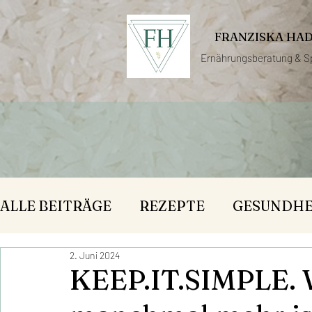
FRANZISKA HA
Ernährungsberatung &
S
ALLE BEITRÄGE
REZEPTE
GESUNDHE
2. Juni 2024
KEEP.IT.SIMPLE.