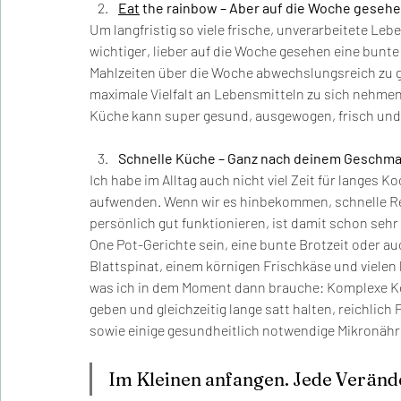
Eat
 the rainbow – Aber auf die Woche geseh
Um langfristig so viele frische, unverarbeitete Leb
wichtiger, lieber auf die Woche gesehen eine bunte
Mahlzeiten über die Woche abwechslungsreich zu ge
maximale Vielfalt an Lebensmitteln zu sich nehmen
Küche kann super gesund, ausgewogen, frisch und u
Schnelle Küche – Ganz nach deinem Geschm
Ich habe im Alltag auch nicht viel Zeit für langes 
aufwenden. Wenn wir es hinbekommen, schnelle Rez
persönlich gut funktionieren, ist damit schon sehr
One Pot-Gerichte sein, eine bunte Brotzeit oder au
Blattspinat, einem körnigen Frischkäse und vielen 
was ich in dem Moment dann brauche: Komplexe Kohl
geben und gleichzeitig lange satt halten, reichlich
sowie einige gesundheitlich notwendige Mikronährs
Im Kleinen anfangen. Jede Verände