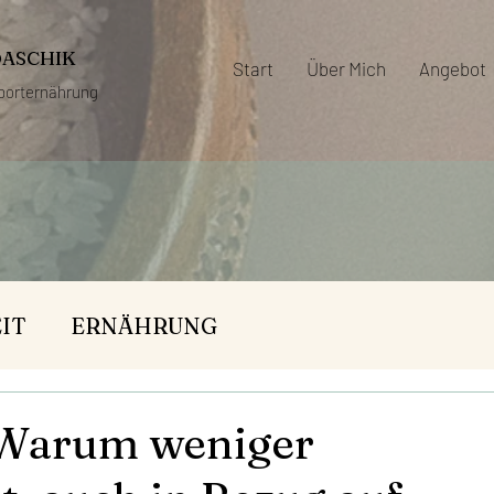
DASCHIK
Start
Über Mich
Angebot
porternährung
IT
ERNÄHRUNG
 Warum weniger