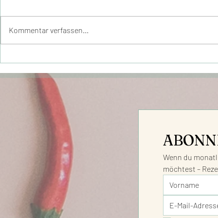
Kommentar verfassen...
3 VERÄNDERUNGEN in
TOP 10 Win
deiner Ernährung mit
Ernährungs
großer Wirkung
mehr Energ
Wohlbefin
Leistungsf
ABONN
Wenn du monatli
möchtest – Reze