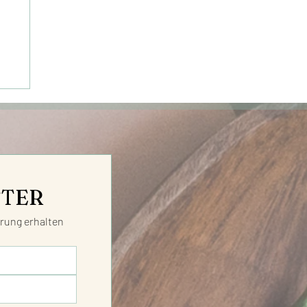
 &
TTER
ung erhalten 