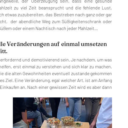
angeweile, der Überzeugung sein, dass eine gesunde 
ahlzeit zu viel Zeit beansprucht und die fehlende Lust, 
ch etwas zuzubereiten, das Bestreben nach ganz oder gar 
icht,  der abendliche Weg zum Süßigkeitenschrank oder 
üßem oder einem Nachtisch nach jeder Mahlzeit...
alle Veränderungen auf einmal umsetzen 
tt.
überfordernd und demotivierend sein. Je nachdem, um was 
helfen, erst einmal zu verstehen und sich klar zu machen, 
ie die alten Gewohnheiten eventuell zustande gekommen 
 Ziel. Eine Veränderung, egal welcher Art, ist am Anfang 
inkaufen an. Nach einer gewissen Zeit wird es aber dann 