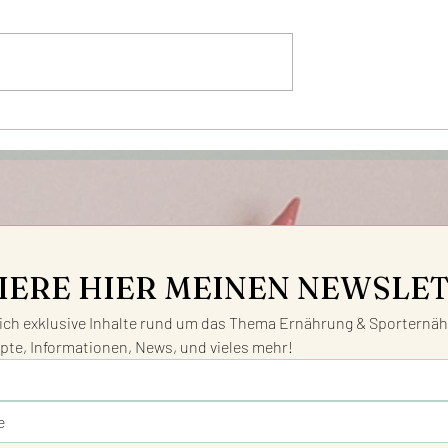
ter-
Warum
tipps – für
NEUJAHRSVORSÄTZE &
ie,
Crash-Diäten scheitern...
den &
was du stattdessen tun
ähigkeit
kannst
IERE HIER MEINEN NEWSLE
ch exklusive Inhalte rund um das Thema Ernährung & Sporternähr
pte, Informationen, News, und vieles mehr!