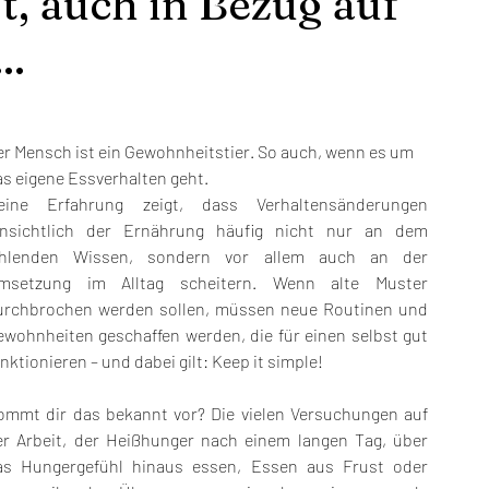
, auch in Bezug auf
..
er Mensch ist ein Gewohnheitstier. So auch, wenn es um 
as eigene Essverhalten geht.
eine Erfahrung zeigt, dass Verhaltensänderungen 
insichtlich der Ernährung häufig nicht nur an dem 
ehlenden Wissen, sondern vor allem auch an der 
msetzung im Alltag scheitern. Wenn alte Muster 
urchbrochen werden sollen, müssen neue Routinen und 
ewohnheiten geschaffen werden, die für einen selbst gut 
nktionieren – und dabei gilt: Keep it simple!
ommt dir das bekannt vor? Die vielen Versuchungen auf 
er Arbeit, der Heißhunger nach einem langen Tag, über 
as Hungergefühl hinaus essen, Essen aus Frust oder 