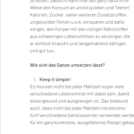
zu essen. Dadurch kann man auf ganz natürliche 
Weise den Konsum an unnötig vielen und "leeren" 
Kalorien, Zucker, vielen weiteren Zusatzstoffen, 
ungesunden Fetten u.v.m. einsparen und dafür 
sorgen, den Körper mit den nötigen Nährstoffen 
aus vollwertigen Lebensmitteln zu versorgen, die 
er wirklich braucht und langanhaltend sättigen 
und gut tun.
Wie sich das Ganze umsetzen lässt?
Keep it simple! 
Es müssen nicht bei jeder Mahlzeit super viele 
verschiedene Lebensmittel mit dabei sein, damit 
diese gesund und ausgewogen ist. Das bedeutet 
auch, dass nicht bei jeder Mahlzeit mindestens 
fünf verschiedene Gemüsesorten verwendet werden 
für ein ganz konkretes, ausgefallenes Rezept geka