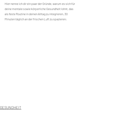
Hier nenne ich dir ein paar der Gründe, warum es sich für 
deine mentale sowie körperliche Gesundheit lohnt, das 
als feste Routine in deinen Alltag zu integrieren, 30 
Minuten täglich an der frischen Luft zu spazieren:
GESUNDHEIT