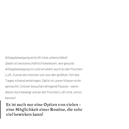
Alltagsbewegung wird oft total unterschätzt!
Dabei ist wissenschaftlich bewiesen, wie gesund 
Alltagsbewegung ist und vor allem auch an der frischen 
Luft. Zumal die meisten von uns den größten Teil des 
Tages sitzend verbringen. Dafür ist unser Körper nicht 
gemacht! Und wir brauchen dringend Pausen – wenn 
diese noch bewegt und an der frischen Luft sind, umso 
besser!
Es ist auch nur eine Option von vielen – 
eine Möglichkeit einer Routine, die sehr 
viel bewirken kann!