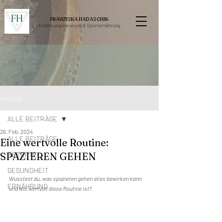
FRANZISKA HADASCHIK
Ernährungsberatung &
Sporternährung
Beitrag
ALLE BEITRÄGE
26. Feb. 2024
ALLE BEITRÄGE
Eine wertvolle Routine:
SPAZIEREN GEHEN
REZEPTE
GESUNDHEIT
Wusstest du, was spazieren gehen alles bewirken kann 
ERNÄHRUNG
und wie wertvoll diese Routine ist?