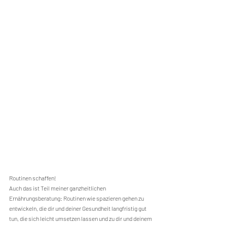
Routinen schaffen!
Auch das ist Teil meiner ganzheitlichen 
Ernährungsberatung: Routinen wie spazieren gehen zu 
entwickeln, die dir und deiner Gesundheit langfristig gut 
tun, die sich leicht umsetzen lassen und zu dir und deinem 