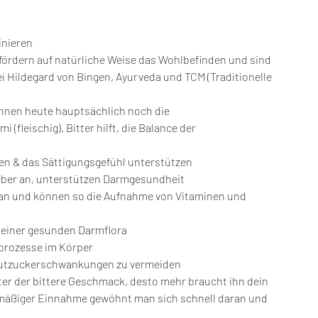
inieren
 fördern auf natürliche Weise das Wohlbefinden und sind 
ei Hildegard von Bingen, Ayurveda und TCM (Traditionelle 
nnen heute hauptsächlich noch die 
fleischig). Bitter hilft, die Balance der 
n & das Sättigungsgefühl unterstützen
eber an, unterstützen Darmgesundheit
an und können so die Aufnahme von Vitaminen und 
 einer gesunden Darmflora
sprozesse im Körper
Blutzuckerschwankungen zu vermeiden
r der bittere Geschmack, desto mehr braucht ihn dein 
elmäßiger Einnahme gewöhnt man sich schnell daran und 