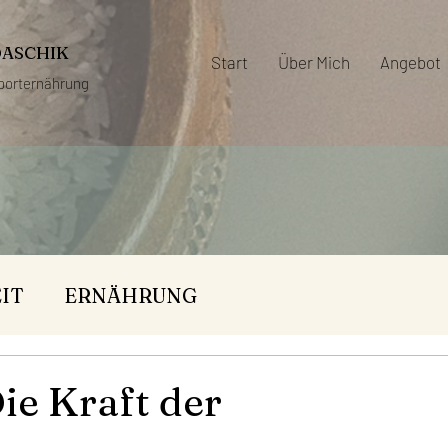
DASCHIK
Start
Über Mich
Angebot
porternährung
IT
ERNÄHRUNG
e Kraft der