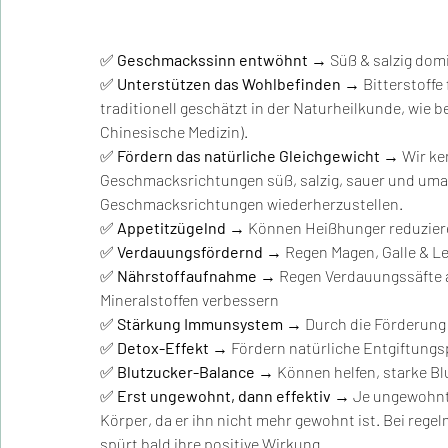
✅ 
Geschmackssinn entwöhnt
 → Süß & salzig dom
✅ 
Unterstützen das Wohlbefinden
 → Bitterstoffe
traditionell geschätzt in der Naturheilkunde, wie b
Chinesische Medizin).
✅ 
Fördern das natürliche Gleichgewicht
 → Wir ke
Geschmacksrichtungen süß, salzig, sauer und umami (
Geschmacksrichtungen wiederherzustellen.
✅ 
Appetitzügelnd
 → Können Heißhunger reduziere
✅ 
Verdauungsfördernd
 → Regen Magen, Galle & L
✅
 Nährstoffaufnahme
 → Regen Verdauungssäfte 
Mineralstoffen verbessern
✅
 Stärkung Immunsystem
 → Durch die Förderung
✅
 Detox-Effekt
 → Fördern natürliche Entgiftung
✅
 Blutzucker-Balance
 → Können helfen, starke 
✅ 
Erst ungewohnt, dann effektiv
 → Je ungewohnte
Körper, da er ihn nicht mehr gewohnt ist. Bei reg
spürt bald ihre positive Wirkung.