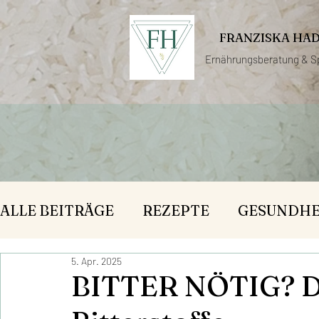
FRANZISKA HA
Ernährungsberatung &
S
ALLE BEITRÄGE
REZEPTE
GESUNDHE
5. Apr. 2025
BITTER NÖTIG? Di