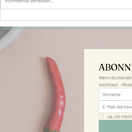
Kommentar verfassen...
FIT IM FRÜHLING – Tipps
Alles für d
für deine Einkaufsliste
IMMUNSYS
ABONN
Wenn du monatli
möchtest – Reze
Ja, ich möc