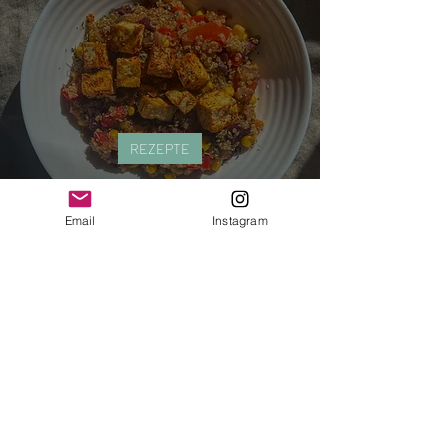
REZEPTE
ONE POT-QUINOA Mexican Style –
vegan & glutenfrei
Email
Instagram