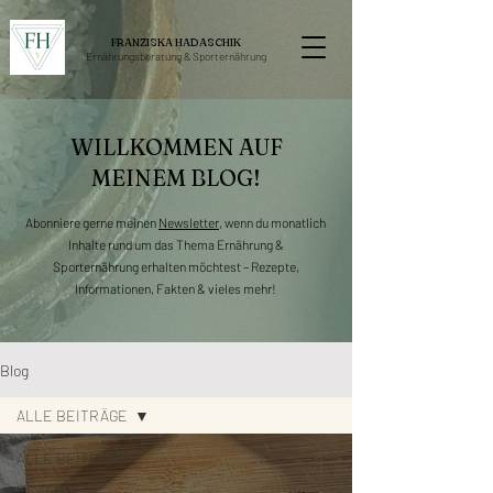
FRANZISKA HADASCHIK
Ernährungsberatung &
Sporternährung
WILLKOMMEN AUF
MEINEM BLOG!
Abonniere gerne meinen
Newsletter
, wenn du monatlich
Inhalte rund um das Thema Ernährung &
Sporternährung erhalten möchtest – Rezepte,
Informationen, Fakten & vieles mehr!
Blog
ALLE BEITRÄGE
ALLE BEITRÄGE
REZEPTE