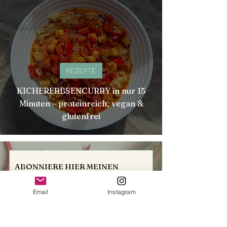
GESUNDHEIT
ERNÄHRUNG
REZEPTE
KICHERERBSENCURRY in nur 15
Minuten – proteinreich, vegan &
glutenfrei
ABONNIERE HIER MEINEN 
NEWSLETTER
Wenn du monatlich exklusive Inhalte rund um das 
Email
Instagram
Thema Ernährung & Sporternährung erhalten 
möchtest – Rezepte, Informationen, News, und vieles 
mehr!