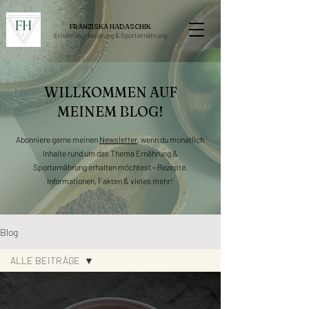
FRANZISKA HADASCHIK
Ernährungsberatung &
Sporternährung
WILLKOMMEN AUF
MEINEM BLOG!
Abonniere gerne meinen
Newsletter
, wenn du monatlich
Inhalte rund um das Thema Ernährung &
Sporternährung erhalten möchtest – Rezepte,
Informationen, Fakten & vieles mehr!
Blog
ALLE BEITRÄGE
ALLE BEITRÄGE
REZEPTE