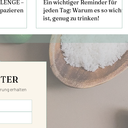
LENGE –
Ein wichtiger Reminder für
spazieren
jeden Tag: Warum es so wichti
ist, genug zu trinken!
TTER
ung erhalten 