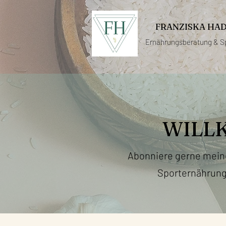
FRANZISKA HA
Ernährungsberatung &
S
WILL
Abonniere gerne mei
Sporternährung 