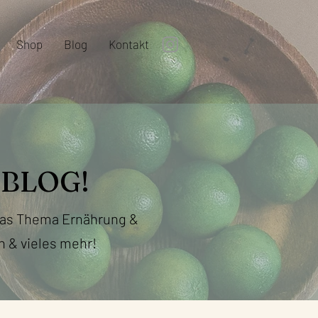
Shop
Blog
Kontakt
BLOG!
 das Thema Ernährung &
n & vieles mehr!