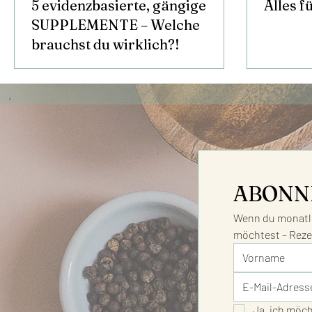
5 evidenzbasierte, gängige
Alles 
SUPPLEMENTE – Welche
brauchst du wirklich?!
ABONN
Wenn du monatli
möchtest – Reze
Ja, ich möc