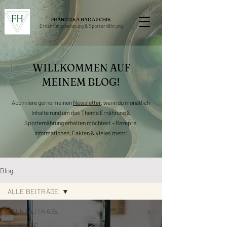
FRANZISKA HADASCHIK
Ernährungsberatung &
Sporternährung
WILLKOMMEN AUF
MEINEM BLOG!
Abonniere gerne meinen
Newsletter
, wenn du monatlich
Inhalte rund um das Thema Ernährung &
Sporternährung erhalten möchtest – Rezepte,
Informationen, Fakten & vieles mehr!
Blog
ALLE BEITRÄGE
ALLE BEITRÄGE
REZEPTE