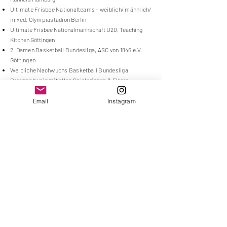
Ultimate Frisbee Nationalteams – weiblich/ männlich/
mixed, Olympiastadion
Berlin
Ultimate Frisbee Nationalmannschaft U20, Teaching
Kitchen Göttingen
2. Damen Basketball Bundesliga, ASC von 1846 e.V.
Göttingen
Weibliche Nachwuchs Basketball Bundesliga
Braunschweig mit allen Spielerinnen & Eltern,
GirlsBaskets Regio 38 e.V.
Weibliche Nachwuchs Basketball Bundesliga, BBC
Email
Instagram
Osnabrück
Jugend Basketball Bundesliga & Nachwuchs
Basketball Bundesliga, Elternabende &
Einzelcoachings, Sartorius Youngsters BG Göttingen
"food & move",
Vorbereitungsprogramm Halbmarathon,
Ernährungsvorträge & Einzelcoachings,
ASC von 1846
e.V. Göttingen
Fitness First Göttingen, regelmäßige
Ernährungsvorträge
Online-Vortragsreihen, Sportkongress und Modul
"Sporternährung" Übungsleiter C-Lizenz, 2025/26,
Landessportbund Niedersachsen