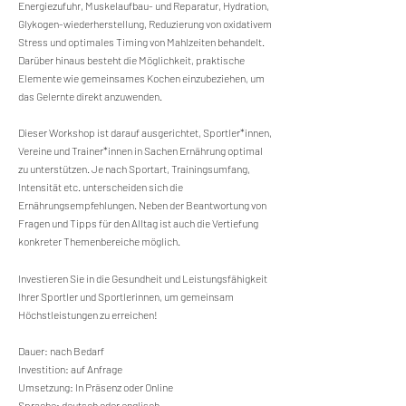
Energiezufuhr, Muskelaufbau- und Reparatur, Hydration,
Glykogen-wiederherstellung, Reduzierung von oxidativem
Stress und optimales Timing von Mahlzeiten behandelt.
Darüber hinaus besteht die Möglichkeit, praktische
Elemente wie
gemeinsames Kochen
einzubeziehen, um
das Gelernte direkt anzuwenden
.
Dieser Workshop ist darauf ausgerichtet, Sportler*innen,
Vereine und Trainer*innen in Sachen Ernährung optimal
zu unterstützen. Je nach Sportart, Trainingsumfang,
Intensität etc. unterscheiden sich die
Ernährungsempfehlungen. Neben der Beantwortung von
Fragen und Tipps für den Alltag ist auch die Vertiefung
konkreter Themenbereiche möglich.
Investieren Sie in die Gesundheit und Leistungsfähigkeit
Ihrer Sportler und Sportlerinnen, um gemeinsam
Höchstleistungen zu erreichen!
Dauer: nach Bedarf
Investition: auf Anfrage
Umsetzung: In Präsenz oder Online
Sprache: deutsch oder englisch