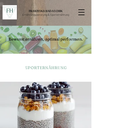
FRANZISKA HADASCHIK
Ernährungsberatung &
Sporternährung
Bewusst ernähren, optimal performen.
SPORTERNÄHRUNG