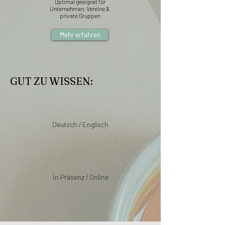
Optimal geeignet für
Unternehmen, Vereine &
private Gruppen
Mehr erfahren
GUT ZU WISSEN:
Deutsch / Englisch
In Präsenz / Online