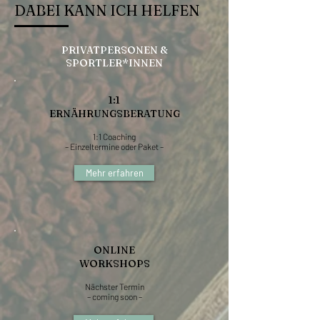
DABEI KANN ICH HELFEN
PRIVATPERSONEN &
SPORTLER*INNEN
1:1
ERNÄHRUNGSBERATUNG
1:1 Coaching
– Einzeltermine
oder Paket –
Mehr erfahren
ONLINE
WORKSHOPS
Nächster Termin
– coming soon –