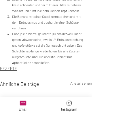
klein schneiden und bei mittlerer Hitze mit etwas 
Wasser und Zimt in einem kleinen Topf köcheln. 
Die Banane mit einer Gabel zermatschen und mit 
dem Erdnussmus und Joghurt in einer Schüssel 
verrühren. 
Dann je ein Viertel gekochte Quinoa in zwei Gläser 
geben. Abwechselnd jeweils 1/4 Erdnussmischung 
und Apfelstücke auf die Quinoaschicht geben. Das 
Schichten so lange wiederholen, bis alle Zutaten 
aufgebraucht sind. Die oberste Schicht mit 
Apfelstücken abschließen.
REZEPTE
Ähnliche Beiträge
Alle ansehen
Email
Instagram