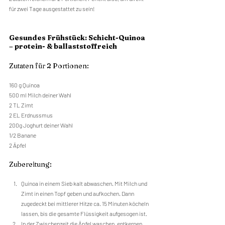
für zwei Tage ausgestattet zu sein!
Gesundes Frühstück: Schicht-Quinoa 
– protein- & ballaststoffreich
Zutaten für 2 Portionen:
160 g Quinoa
500 ml Milch deiner Wahl
2 TL Zimt
2 EL Erdnussmus
200g Joghurt deiner Wahl
1/2 Banane
2 Äpfel
Zubereitung:
Quinoa in einem Sieb kalt abwaschen. Mit Milch und 
Zimt in einen Topf geben und aufkochen. Dann 
zugedeckt bei mittlerer Hitze ca. 15 Minuten köcheln 
lassen, bis die gesamte Flüssigkeit aufgesogen ist. 
In der Zwischenzeit die Äpfel waschen, entkernen, 