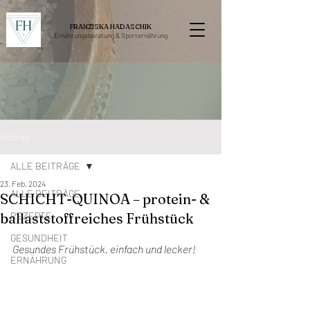
FRANZISKA HADASCHIK
Ernährungsberatung &
Sporternährung
Beitrag
ALLE BEITRÄGE
23. Feb. 2024
ALLE BEITRÄGE
SCHICHT-QUINOA – protein- &
ballaststoffreiches Frühstück
REZEPTE
GESUNDHEIT
Gesundes Frühstück, einfach und lecker!
ERNÄHRUNG