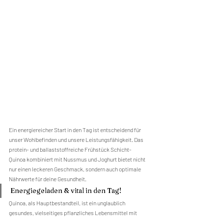
Ein energiereicher Start in den Tag ist entscheidend für 
unser Wohlbefinden und unsere Leistungsfähigkeit. Das 
protein- und ballaststoffreiche Frühstück Schicht-
Quinoa kombiniert mit Nussmus und Joghurt bietet nicht 
nur einen leckeren Geschmack, sondern auch optimale 
Nährwerte für deine Gesundheit.
Energiegeladen & vital in den Tag!
Quinoa, als Hauptbestandteil, ist ein unglaublich 
gesundes, vielseitiges pflanzliches Lebensmittel mit 