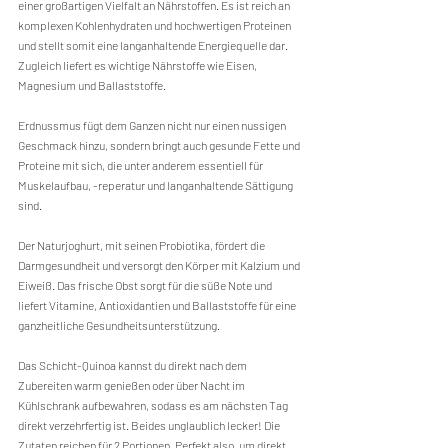
einer großartigen Vielfalt an Nährstoffen. Es ist reich an 
komplexen Kohlenhydraten und hochwertigen Proteinen 
und stellt somit eine langanhaltende Energiequelle dar. 
Zugleich liefert es wichtige Nährstoffe wie Eisen, 
Magnesium und Ballaststoffe. 
Erdnussmus fügt dem Ganzen nicht nur einen nussigen 
Geschmack hinzu, sondern bringt auch gesunde Fette und 
Proteine mit sich, die unter anderem essentiell für 
Muskelaufbau, -reperatur und langanhaltende Sättigung 
sind.
Der Naturjoghurt, mit seinen Probiotika, fördert die 
Darmgesundheit und versorgt den Körper mit Kalzium und 
Eiweiß. Das frische Obst sorgt für die süße Note und 
liefert Vitamine, Antioxidantien und Ballaststoffe für eine 
ganzheitliche Gesundheitsunterstützung.
Das Schicht-Quinoa kannst du direkt nach dem 
Zubereiten warm genießen oder über Nacht im 
Kühlschrank aufbewahren, sodass es am nächsten Tag 
direkt verzehrfertig ist. Beides unglaublich lecker! Die 
Zutaten reichen für 2 Portionen. Perfekt also, um direkt 