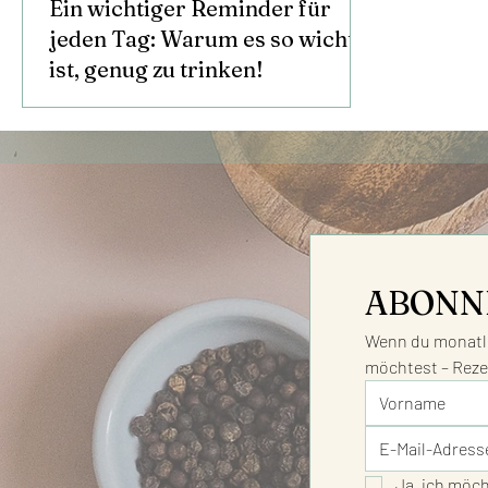
Ein wichtiger Reminder für
jeden Tag: Warum es so wichtig
ist, genug zu trinken!
ABONN
Wenn du monatli
möchtest – Reze
Ja, ich möc