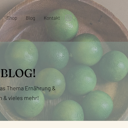
Shop
Blog
Kontakt
BLOG!
 das Thema Ernährung &
n & vieles mehr!