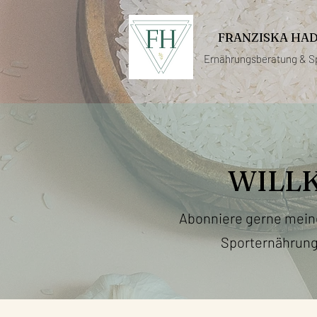
FRANZISKA HA
Ernährungsberatung &
S
WILL
Abonniere gerne mei
Sporternährung 