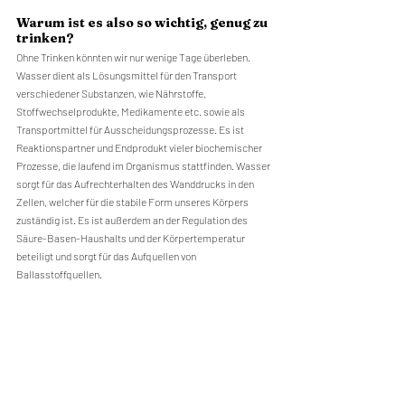
Warum ist es also so wichtig, genug zu 
trinken?
Ohne Trinken könnten wir nur wenige Tage überleben. 
Wasser dient als Lösungsmittel für den Transport 
verschiedener Substanzen, wie Nährstoffe, 
Stoffwechselprodukte, Medikamente etc. sowie als 
Transportmittel für Ausscheidungsprozesse. Es ist 
Reaktionspartner und Endprodukt vieler biochemischer 
Prozesse, die laufend im Organismus stattfinden. Wasser 
sorgt für das Aufrechterhalten des Wanddrucks in den 
Zellen, welcher für die stabile Form unseres Körpers 
zuständig ist. Es ist außerdem an der Regulation des 
Säure-Basen-Haushalts und der Körpertemperatur 
beteiligt und sorgt für das Aufquellen von 
Ballasstoffquellen.