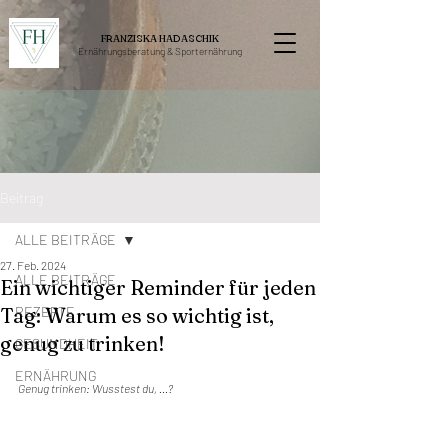
FRANZISKA HADASCHIK
Ernährungsberatung &
Sporternährung
Beitrag
ALLE BEITRÄGE
27. Feb. 2024
ALLE BEITRÄGE
Ein wichtiger Reminder für jeden
Tag: Warum es so wichtig ist,
REZEPTE
genug zu trinken!
GESUNDHEIT
ERNÄHRUNG
Genug trinken: Wusstest du, ...?