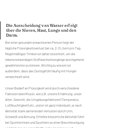
Die Ausscheidung von Wasser erfolgt 
über die Nieren, Haut, Lunge und den 
Darm. 
Bei einer gesunden erwachsenen Person liegt der 
tägliche Flüssigkeitsverlust bei ca. 2-3 Litern pro Tag. 
Regelmäßiges Trinken ist daher essentiell, um die 
lebensnotwendigen Stoffwechselvorgänge durchgehend 
gewährleisten zu können. Wichtig zu wissen ist 
außerdem, dass das Durstgefühl häufig mit Hunger 
verwechselt wird.
Unser Bedarf an Flüssigkeit wird durch verschiedene 
Faktoren beeinflusst, wie z.B. unsere Ernährung, unser 
Alter, Gewicht, die Umgebungsfaktoren (Temperatur, 
Luftfeuchtigkeit) etc. und er ist ganz individuell, je nach 
Aktivität stark variierenden Verlusten durch Urin, 
Schweiß und Atmung. Erhöhte körperliche Aktivität führt 
bei Sportlerinnen und Sportlern zu einer Beschleunigung 
und Aktivierung vieler Stoffwechselprozesse auf 