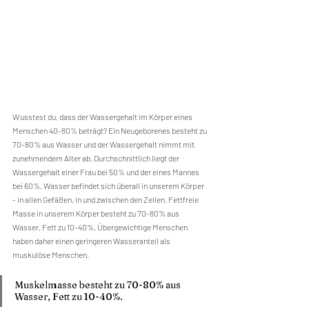
Wusstest du, dass der Wassergehalt im Körper eines 
Menschen 40-80% beträgt? Ein Neugeborenes besteht zu 
70-80% aus Wasser und der Wassergehalt nimmt mit 
zunehmendem Alter ab. Durchschnittlich liegt der 
Wassergehalt einer Frau bei 50% und der eines Mannes 
bei 60%. Wasser befindet sich überall in unserem Körper 
- in allen Gefäßen, in und zwischen den Zellen. Fettfreie 
Masse in unserem Körper besteht zu 70-80% aus 
Wasser, Fett zu 10-40%. Übergewichtige Menschen 
haben daher einen geringeren Wasseranteil als 
muskulöse Menschen.
Muskelmasse besteht zu 70-80% aus 
Wasser, Fett zu 10-40%.