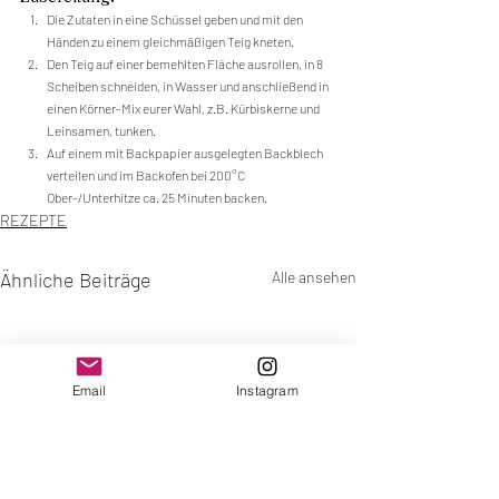
Die Zutaten in eine Schüssel geben und mit den 
Händen zu einem gleichmäßigen Teig kneten.
Den Teig auf einer bemehlten Fläche ausrollen, in 8 
Scheiben schneiden, in Wasser und anschließend in 
einen Körner-Mix eurer Wahl, z.B. Kürbiskerne und 
Leinsamen, tunken.
Auf einem mit Backpapier ausgelegten Backblech 
verteilen und im Backofen bei 200°C 
Ober-/Unterhitze ca. 25 Minuten backen.
REZEPTE
Ähnliche Beiträge
Alle ansehen
Email
Instagram