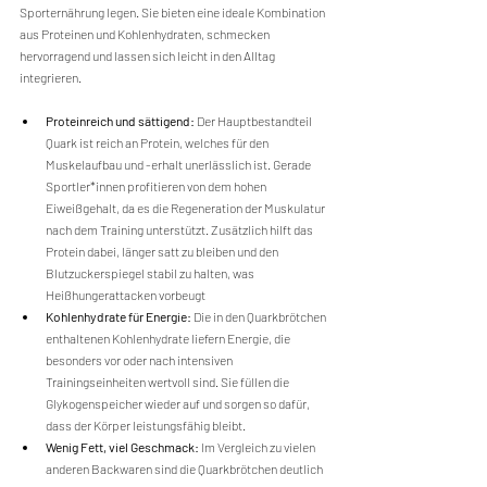
Sporternährung legen. Sie bieten eine ideale Kombination 
aus Proteinen und Kohlenhydraten, schmecken 
hervorragend und lassen sich leicht in den Alltag 
integrieren. 
Proteinreich und sättigend:
 Der Hauptbestandteil 
Quark ist reich an Protein, welches für den 
Muskelaufbau und -erhalt unerlässlich ist. Gerade 
Sportler*innen profitieren von dem hohen 
Eiweißgehalt, da es die Regeneration der Muskulatur 
nach dem Training unterstützt. Zusätzlich hilft das 
Protein dabei, länger satt zu bleiben und den 
Blutzuckerspiegel stabil zu halten, was 
Heißhungerattacken vorbeugt
Kohlenhydrate für Energie: 
Die in den Quarkbrötchen 
enthaltenen Kohlenhydrate liefern Energie, die 
besonders vor oder nach intensiven 
Trainingseinheiten wertvoll sind. Sie füllen die 
Glykogenspeicher wieder auf und sorgen so dafür, 
dass der Körper leistungsfähig bleibt.
Wenig Fett, viel Geschmack:
 Im Vergleich zu vielen 
anderen Backwaren sind die Quarkbrötchen deutlich 