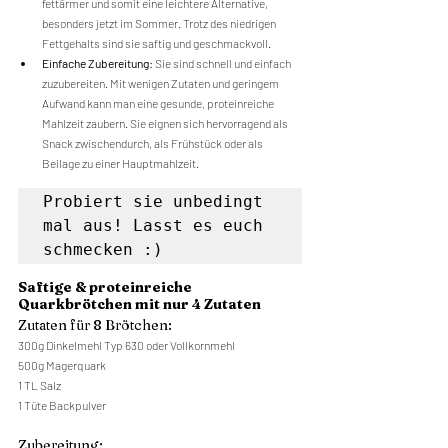
fettärmer und somit eine leichtere Alternative, 
besonders jetzt im Sommer. Trotz des niedrigen 
Fettgehalts sind sie saftig und geschmackvoll.
Einfache Zubereitung: 
Sie sind schnell und einfach 
zuzubereiten. Mit wenigen Zutaten und geringem 
Aufwand kann man eine gesunde, proteinreiche 
Mahlzeit zaubern. Sie eignen sich hervorragend als 
Snack zwischendurch, als Frühstück oder als 
Beilage zu einer Hauptmahlzeit.
Probiert sie unbedingt 
mal aus! Lasst es euch 
schmecken :)
Saftige & proteinreiche 
Quarkbrötchen mit nur 4 Zutaten
Zutaten für 8 Brötchen:
300g Dinkelmehl Typ 630 oder Vollkornmehl
500g Magerquark
1 TL Salz
1 Tüte Backpulver
Zubereitung: