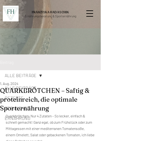
FRANZISKA HADASCHIK
Ernährungsberatung &
Sporternährung
Beitrag
ALLE BEITRÄGE
1. Aug. 2024
ALLE BEITRÄGE
QUARKBRÖTCHEN – Saftig &
proteinreich, die optimale
REZEPTE
Sporternährung
GESUNDHEIT
Quarkbrötchen: Nur 4 Zutaten – So lecker, einfach & 
ERNÄHRUNG
schnell gemacht! Ganz egal, ob zum Frühstück oder zum 
MIttagessen mit einer mediterranen Tomatensoße, 
einem Omelett, Salat oder gebackenen Tomaten, ich liebe 