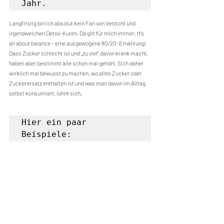
Jahr.
Langfristig bin ich absolut kein Fan von Verzicht und 
irgendwelchen Detox-Kuren. Da gilt für mich immer: It's 
all about balance – eine ausgewogene 80/20-Ernährung! 
Dass Zucker schlecht ist und „zu viel“ davon krank macht, 
haben aber bestimmt alle schon mal gehört. Sich daher 
wirklich mal bewusst zu machen, wo alles Zucker oder 
Zuckerersatz enthalten ist und was man davon im Alltag 
selbst konsumiert, lohnt sich.
Hier ein paar 
Beispiele: