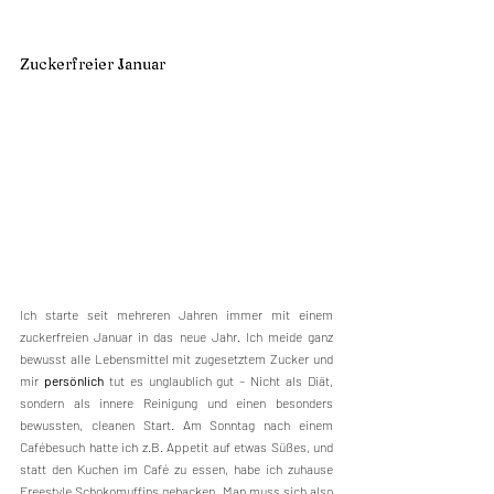
Zuckerfreier Januar
Ich starte seit mehreren Jahren immer mit einem 
zuckerfreien Januar in das neue Jahr. Ich meide ganz 
bewusst alle Lebensmittel mit zugesetztem Zucker und 
mir 
persönlich
 tut es unglaublich gut – Nicht als Diät, 
sondern als innere Reinigung und einen besonders 
bewussten, cleanen Start. Am Sonntag nach einem 
Cafébesuch hatte ich z.B. Appetit auf etwas Süßes, und 
statt den Kuchen im Café zu essen, habe ich zuhause 
Freestyle Schokomuffins gebacken. Man muss sich also 