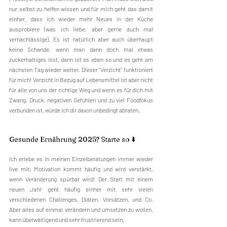
nur selbst zu helfen wissen und für mich geht das damit 
einher, dass ich wieder mehr Neues in der Küche 
ausprobiere (was ich liebe, aber gerne auch mal 
vernachlässige). Es ist natürlich aber auch überhaupt 
keine Schande, wenn man dann doch mal etwas 
zuckerhaltiges isst, dann ist es eben so und es geht am 
nächsten Tag wieder weiter. Dieser "Verzicht" funktioniert 
für mich! Verzicht in Bezug auf Lebensmittel ist aber nicht 
für alle von uns der richtige Weg und wenn es für dich mit 
Zwang, Druck, negativen Gefühlen und zu viel Foodfokus 
verbunden ist, würde ich dir davon unbedingt abraten.
Gesunde Ernährung 2025? Starte so ⬇️
Ich erlebe es in meinen Einzelberatungen immer wieder 
live mit: Motivation kommt häufig und wird verstärkt, 
wenn Veränderung spürbar wird! Der Start mit einem 
neuen Jahr geht häufig einher mit sehr vielen 
verschiedenen Challenges, Diäten, Vorsätzen, und Co. 
Aber alles auf einmal verändern und umsetzen zu wollen, 
kann überwältigend und sehr frustrierend sein. 