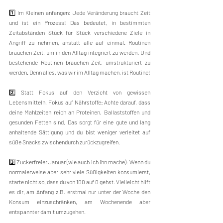
1️⃣ Im Kleinen anfangen: Jede Veränderung braucht Zeit 
und ist ein Prozess! Das bedeutet, in bestimmten 
Zeitabständen Stück für Stück verschiedene Ziele in 
Angriff zu nehmen, anstatt alle auf einmal. Routinen 
brauchen Zeit, um in den Alltag integriert zu werden. Und 
bestehende Routinen brauchen Zeit, umstrukturiert zu 
werden. Denn alles, was wir im Alltag machen, ist Routine! 
2️⃣ Statt Fokus auf den Verzicht von gewissen 
Lebensmitteln, Fokus auf Nährstoffe: Achte darauf, dass 
deine Mahlzeiten reich an Proteinen, Ballaststoffen und 
gesunden Fetten sind. Das sorgt für eine gute und lang 
anhaltende Sättigung und du bist weniger verleitet auf 
süße Snacks zwischendurch zurückzugreifen.
3️⃣ Zuckerfreier Januar (wie auch ich ihn mache): Wenn du 
normalerweise aber sehr viele Süßigkeiten konsumierst, 
starte nicht so, dass du von 100 auf 0 gehst. Vielleicht hilft 
es dir, am Anfang z.B. erstmal nur unter der Woche den 
Konsum einzuschränken, am Wochenende aber 
entspannter damit umzugehen.