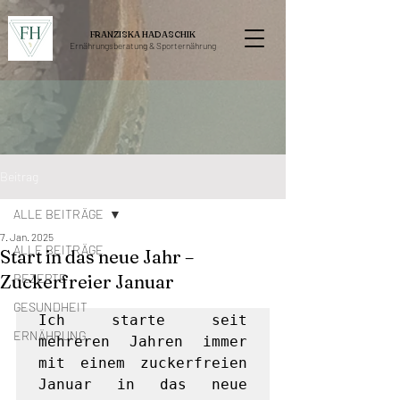
FRANZISKA HADASCHIK
Ernährungsberatung &
Sporternährung
Beitrag
ALLE BEITRÄGE
7. Jan. 2025
ALLE BEITRÄGE
Start in das neue Jahr –
Zuckerfreier Januar
REZEPTE
GESUNDHEIT
Ich starte seit 
ERNÄHRUNG
mehreren Jahren immer 
mit einem zuckerfreien 
Januar in das neue 