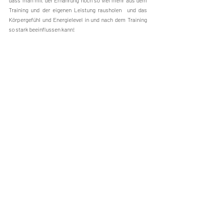
dass man mit der Ernährung noch so viel mehr aus dem 
Training und der eigenen Leistung rausholen  und das 
Körpergefühl und Energielevel in und nach dem Training 
so stark beeinflussen kann!