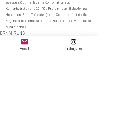
zu essen. Optimal ist eine Kombination aus 
Kohlenhydraten und 20–40 g Protein – zum Beispiel aus 
Hühnchen, Feta, Tofu oder Quark. So unterstützt du die 
Regeneration, förderst den Muskelaufbau und verhinderst 
Muskelabbau.
ERNÄHRUNG
Ähnliche Beiträge
Alle ansehen
Email
Instagram