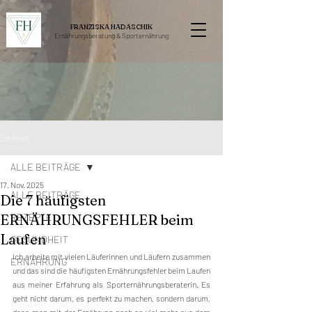
FRANZISKA HADASCHIK
Ernährungsberatung &
Sporternährung
Beitrag
ALLE BEITRÄGE
17. Nov. 2025
ALLE BEITRÄGE
Die 7 häufigsten
ERNÄHRUNGSFEHLER beim
REZEPTE
Laufen
GESUNDHEIT
Ich arbeite mit vielen Läuferinnen und Läufern zusammen 
ERNÄHRUNG
und das sind die häufigsten Ernährungsfehler beim Laufen 
aus meiner Erfahrung als Sporternährungsberaterin. Es 
geht nicht darum, es perfekt zu machen, sondern darum, 