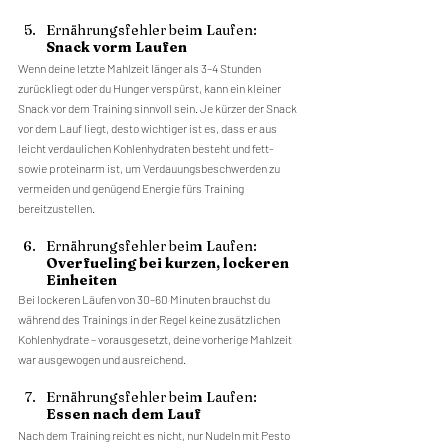
Ernährungsfehler beim Laufen: 
Snack vorm Laufen
Wenn deine letzte Mahlzeit länger als 3–4 Stunden 
zurückliegt oder du Hunger verspürst, kann ein kleiner 
Snack vor dem Training sinnvoll sein. Je kürzer der Snack 
vor dem Lauf liegt, desto wichtiger ist es, dass er aus 
leicht verdaulichen Kohlenhydraten besteht und fett- 
sowie proteinarm ist, um Verdauungsbeschwerden zu 
vermeiden und genügend Energie fürs Training 
bereitzustellen.
Ernährungsfehler beim Laufen: 
Overfueling bei kurzen, lockeren 
Einheiten
Bei lockeren Läufen von 30–60 Minuten brauchst du 
während des Trainings in der Regel keine zusätzlichen 
Kohlenhydrate – vorausgesetzt, deine vorherige Mahlzeit 
war ausgewogen und ausreichend.
Ernährungsfehler beim Laufen: 
Essen nach dem Lauf
Nach dem Training reicht es nicht, nur Nudeln mit Pesto 