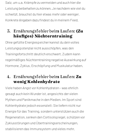
Salz, um u.a. Krämpfe zu vermeiden und auch hier die 
Leistung beibehalten zu können. Je nachdem wie viel du 
schwitzt, brauchst du hier etwas mehr oder weniger. 
Konkrete Angaben dazu findest du in meinem Feed.
Ernährungsfehler beim Laufen: 
(Zu 
häufiges) Nüchterntraining
Ohne gefüllte Energiespeicher kannst du dein volles 
Leistungspotenzial nicht ausschöpfen, was den 
Trainingsfortschritt deutlich erschwert. Zudem kann 
regelmäßiges Nüchterntraining negative Auswirkung auf 
Hormone, Zyklus, Erschöpfung und Muskulatur haben.
Ernährungsfehler beim Laufen: 
Zu 
wenig Kohlenhydrate
Viele haben Angst vor Kohlenhydraten – was ehrlich 
gesagt auch kein Wunder ist, angesichts der vielen 
Mythen und Panikmache in den Medien. Im Sport sind 
Kohlenhydrate jedoch essenziell: Sie liefern nicht nur 
Energie für das Training, sondern unterstützen auch die 
Regeneration, senken den Cortisolspiegel, schützen vor 
Zyklusstörungen und Übertrainingserscheinungen, 
stabilisieren das Immunsystem und vieles mehr.