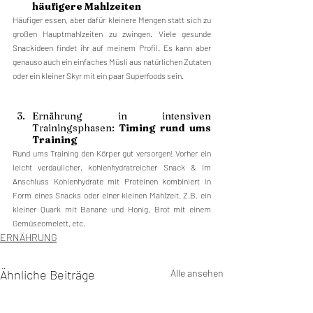
häufigere Mahlzeiten
Häufiger essen, aber dafür kleinere Mengen statt sich zu 
großen Hauptmahlzeiten zu zwingen. Viele gesunde 
Snackideen findet ihr auf meinem Profil. Es kann aber 
genauso auch ein einfaches Müsli aus natürlichen Zutaten 
oder ein kleiner Skyr mit ein paar Superfoods sein.
Ernährung in intensiven 
Trainingsphasen: 
Timing rund ums 
Training
Rund ums Training den Körper gut versorgen! Vorher ein 
leicht verdaulicher, kohlenhydratreicher Snack & im 
Anschluss Kohlenhydrate mit Proteinen kombiniert in 
Form eines Snacks oder einer kleinen Mahlzeit. Z.B. ein 
kleiner Quark mit Banane und Honig, Brot mit einem 
Gemüseomelett, etc.
ERNÄHRUNG
Ähnliche Beiträge
Alle ansehen