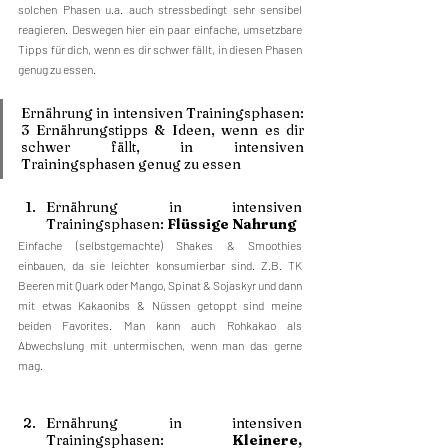
solchen Phasen u.a. auch stressbedingt sehr sensibel 
reagieren. Deswegen hier ein paar einfache, umsetzbare 
Tipps für dich, wenn es dir schwer fällt, in diesen Phasen 
genug zu essen.
Ernährung in intensiven Trainingsphasen: 
3 Ernährungstipps & Ideen, wenn es dir 
schwer fällt, in intensiven 
Trainingsphasen genug zu essen
Ernährung in intensiven 
Trainingsphasen: 
Flüssige Nahrung
Einfache (selbstgemachte) Shakes & Smoothies 
einbauen, da sie leichter konsumierbar sind. Z.B. TK 
Beeren mit Quark oder Mango, Spinat & Sojaskyr und dann 
mit etwas Kakaonibs & Nüssen getoppt sind meine 
beiden Favorites. Man kann auch Rohkakao als 
Abwechslung mit untermischen, wenn man das gerne 
mag.
Ernährung in intensiven 
Trainingsphasen: 
Kleinere, 