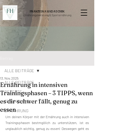
FRANZISKA HADASCHIK
Ernährungsberatung &
Sporternährung
Beitrag
ALLE BEITRÄGE
13. Nov. 2025
ALLE BEITRÄGE
Ernährung in intensiven
Trainingsphasen – 3 TIPPS, wenn
REZEPTE
es dir schwer fällt, genug zu
GESUNDHEIT
essen
ERNÄHRUNG
Um deinen Körper mit der Ernährung auch in intensiven 
Trainingsphasen bestmgölich zu unterstützen, ist es 
unglaublich wichtig, genug zu essen! Deswegen geht es 